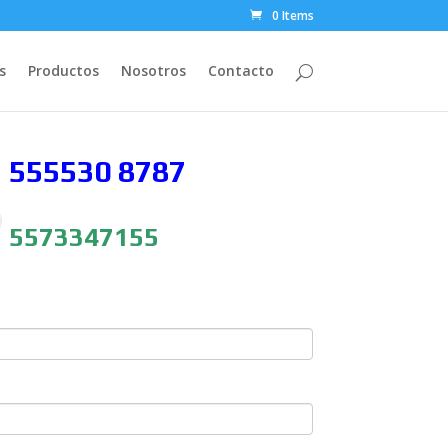
0 Items
s
Productos
Nosotros
Contacto
 555530
8787
5573347155