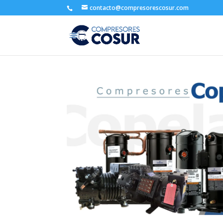
contacto@compresorescosur.com