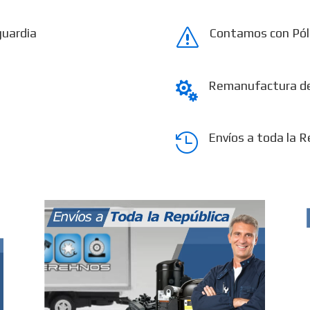
guardia
Contamos con Pól
s
Remanufactura d

Envíos a toda la R
