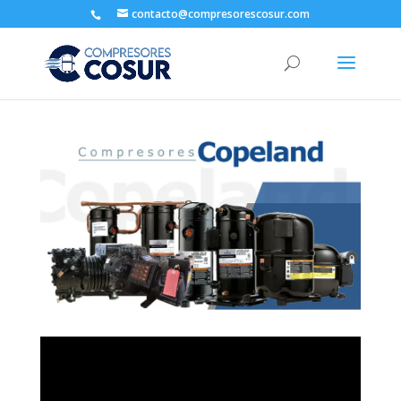
contacto@compresorescosur.com