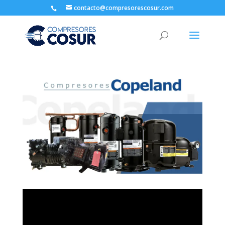
contacto@compresorescosur.com