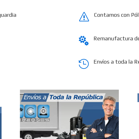
guardia
Contamos con Pól
s
Remanufactura d

Envíos a toda la R
