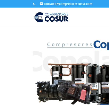
contacto@compresorescosur.com