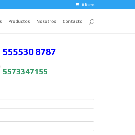
0 Items
s
Productos
Nosotros
Contacto
 555530
8787
5573347155