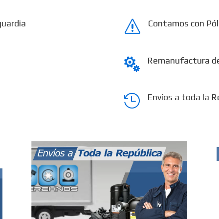
guardia
Contamos con Pól
s
Remanufactura d

Envíos a toda la R
