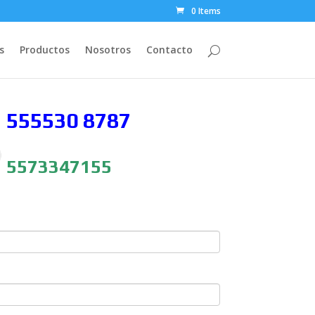
0 Items
s
Productos
Nosotros
Contacto
 555530
8787
5573347155