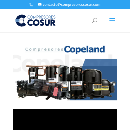
contacto@compresorescosur.com