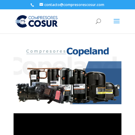
contacto@compresorescosur.com