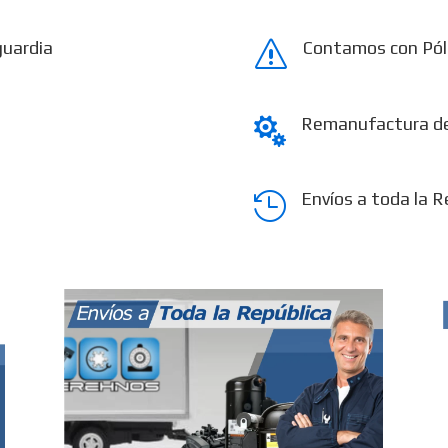
guardia
Contamos con Pól
s
Remanufactura d

Envíos a toda la R
