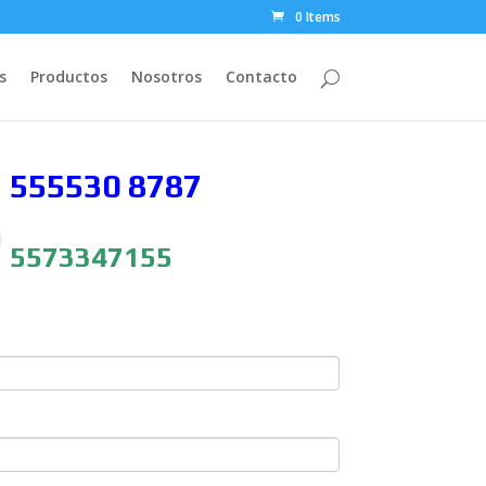
0 Items
s
Productos
Nosotros
Contacto
 555530
8787
5573347155