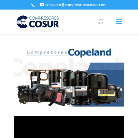
contacto@compresorescosur.com