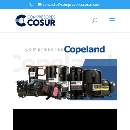
contacto@compresorescosur.com