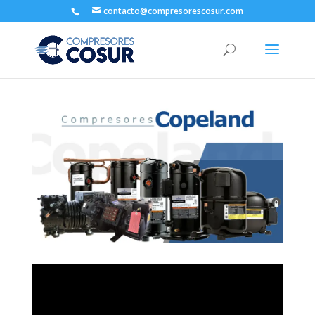
contacto@compresorescosur.com