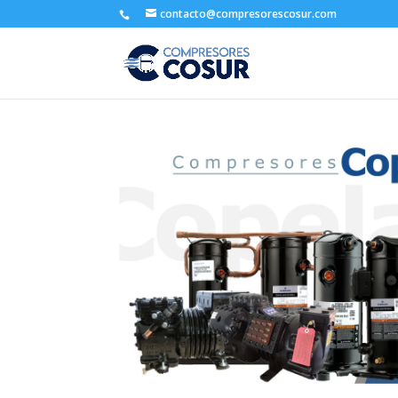
contacto@compresorescosur.com