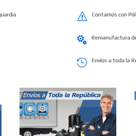
guardia
Contamos con Pól
s
Remanufactura d

Envíos a toda la R
