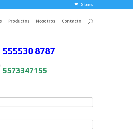
0 Items
s
Productos
Nosotros
Contacto
 555530
8787
5573347155