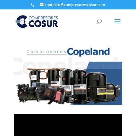
contacto@compresorescosur.com