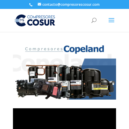
contacto@compresorescosur.com