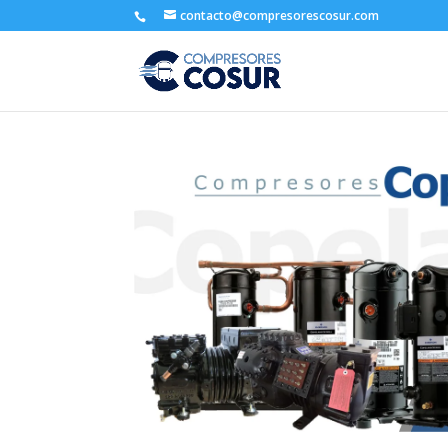
contacto@compresorescosur.com