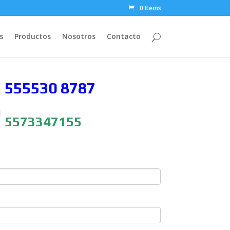
0 Items
s
Productos
Nosotros
Contacto
 555530
8787
5573347155