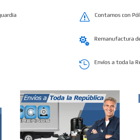
guardia
Contamos con Pól
s
Remanufactura d

Envíos a toda la R
