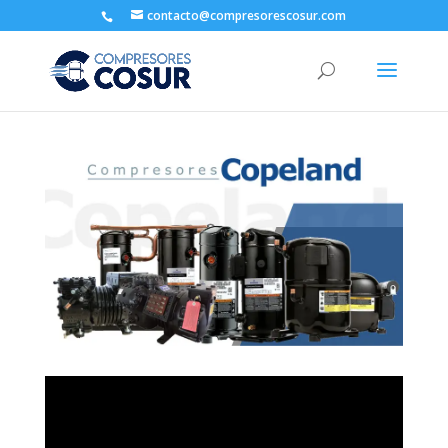
contacto@compresorescosur.com