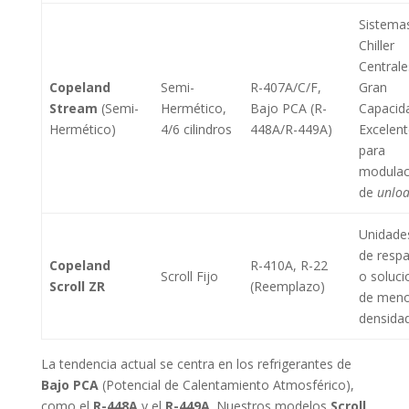
Sistema
Chiller
Centrale
Copeland
Semi-
R-407A/C/F,
Gran
Stream
(Semi-
Hermético,
Bajo PCA (R-
Capacid
Hermético)
4/6 cilindros
448A/R-449A)
Excelen
para
modulac
de
unloa
Unidade
de resp
Copeland
R-410A, R-22
Scroll Fijo
o soluci
Scroll ZR
(Reemplazo)
de men
densidad
La tendencia actual se centra en los refrigerantes de
Bajo PCA
(Potencial de Calentamiento Atmosférico),
como el
R-448A
y el
R-449A
. Nuestros modelos
Scroll