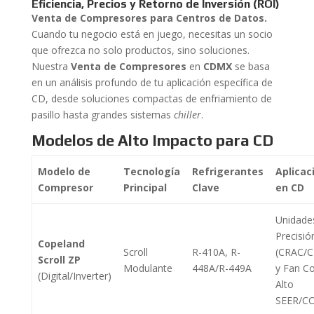
Eficiencia, Precios y Retorno de Inversión (ROI)
Venta de Compresores para Centros de Datos.
Cuando tu negocio está en juego, necesitas un socio
que ofrezca no solo productos, sino soluciones.
Nuestra
Venta de Compresores
en
CDMX
se basa
en un análisis profundo de tu aplicación específica de
CD, desde soluciones compactas de enfriamiento de
pasillo hasta grandes sistemas
chiller
.
Modelos de Alto Impacto para CD
Modelo de
Tecnología
Refrigerantes
Aplicac
Compresor
Principal
Clave
en CD
Unidade
Precisió
Copeland
Scroll
R-410A, R-
(CRAC/
Scroll ZP
Modulante
448A/R-449A
y Fan Coi
(Digital/Inverter)
Alto
SEER/CO