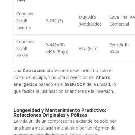
Copeland
Muy Alto
Cava Fría, A
Scroll
R-290 (3)
(Modulado)
Comercial
Inverter
Copeland
R-448A/R-
Retrofit
R-
Scroll
Alto (Fijo)
449A (Bajo)
404A
ZP/ZR
Una
Cotización
profesional debe incluir no solo el
costo del equipo, sino una proyección del
Ahorro
Energético
basado en el
SEER/COP
de la unidad, lo
que facilita la justificación financiera de la inversión.
Longevidad y Mantenimiento Predictivo:
Refacciones Originales y Pólizas
La vida útil de un compresor se extiende no solo por
una buena instalación inicial, sino por un régimen de
mantenimiento disciplinado. Solo el uso de