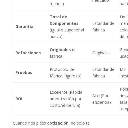
mercado
menos)
bajo
Total de
Limi
Componentes
Estándar de
men
Garantía
(Igual o superior al
fábrica
sol
nuevo)
de o
Originales
de
Gené
Refacciones
Originales
fábrica
usa
Protocolo de
Estándar de
Mín
Pruebas
fábrica (riguroso)
fábrica
inex
Pobr
Excelente (Rápida
Alto (Por
ries
ROI
amortización por
eficiencia)
falla
costo/eficiencia)
tem
Cuando nos pides
cotización
, no solo te