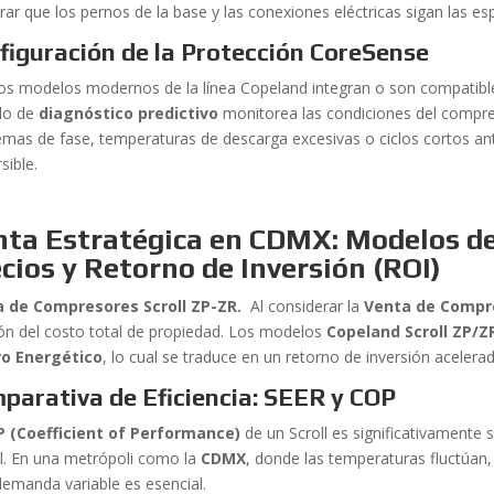
ar que los pernos de la base y las conexiones eléctricas sigan las esp
figuración de la Protección CoreSense
s modelos modernos de la línea Copeland integran o son compatible
lo de
diagnóstico predictivo
monitorea las condiciones del compre
emas de fase, temperaturas de descarga excesivas o ciclos cortos a
rsible.
ta Estratégica en CDMX: Modelos de 
cios y Retorno de Inversión (ROI)
 de Compresores Scroll ZP-ZR.
Al considerar la
Venta de Compr
ión del costo total de propiedad. Los modelos
Copeland Scroll ZP/Z
ro Energético
, lo cual se traduce en un retorno de inversión acelera
parativa de Eficiencia: SEER y COP
 (Coefficient of Performance)
de un Scroll es significativamente 
al. En una metrópoli como la
CDMX
, donde las temperaturas fluctúan
demanda variable es esencial.