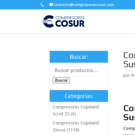
contacto@compresorescosur.com
Co
Buscar:
Su
por
R
Buscar
Categorías:
Co
Compresores Copeland
Scroll ZS
(0)
Su
Compresores Copeland
Compr
Discus
(1118)