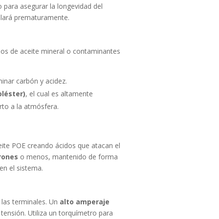
 para asegurar la longevidad del
allará prematuramente.
duos de aceite mineral o contaminantes
minar carbón y acidez.
oléster)
, el cual es altamente
to a la atmósfera.
eite POE creando ácidos que atacan el
rones
o menos, mantenido de forma
en el sistema.
 las terminales. Un
alto amperaje
tensión. Utiliza un torquímetro para