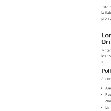
Esto 
la fi
prohib
Lo
Ori
Mnten
los 1
(repa
Pól
Al co
Aná
Rev
cua
Li