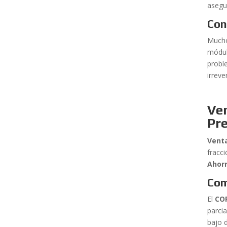
asegur
Con
Mucho
módu
probl
irreve
Ven
Pre
Venta
fracc
Ahor
Com
El
COP
parci
bajo 