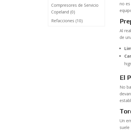
no es
Compresores de Servicio
equip
Copeland
(0)
Pre
Refacciones
(10)
Al re
de un
Lim
Ca
hig
El 
No ba
devan
estab
Tor
Un er
suele