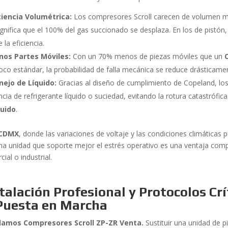
ciencia Volumétrica:
Los compresores Scroll carecen de volumen m
ignifica que el 100% del gas succionado se desplaza. En los de pistó
 la eficiencia.
os Partes Móviles:
Con un 70% menos de piezas móviles que un
roco estándar, la probabilidad de falla mecánica se reduce drásticame
ejo de Líquido:
Gracias al diseño de cumplimiento de Copeland, los
cia de refrigerante líquido o suciedad, evitando la rotura catastrófic
quido
.
CDMX
, donde las variaciones de voltaje y las condiciones climáticas 
na unidad que soporte mejor el estrés operativo es una ventaja competi
ial o industrial.
talación Profesional y Protocolos Crít
 Puesta en Marcha
lamos Compresores Scroll ZP-ZR Venta.
Sustituir una unidad de p