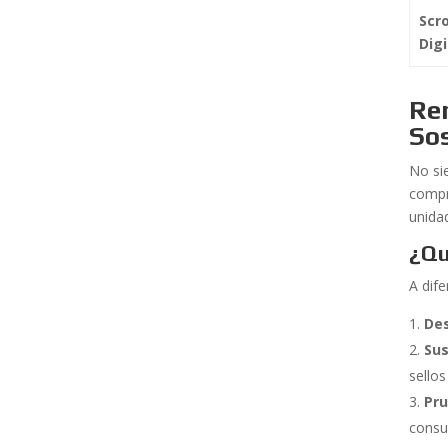
Scro
Digi
Rem
Sos
No si
compr
unid
¿Qu
A dif
De
Sus
sello
Pru
consu