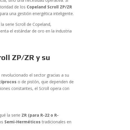
cia, sino una necesidad operativa. Si
ioridad de los
Copeland Scroll ZP/ZR
 para una gestión energética inteligente.
la serie Scroll de Copeland,
enta el estándar de oro en la industria
oll ZP/ZR y su
 revolucionado el sector gracias a su
cíprocos
o de pistón, que dependen de
iones constantes, el Scroll opera con
qué la serie
ZR (para R-22 o R-
los
Semi-Herméticos
tradicionales en