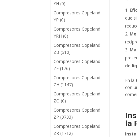
YH
(0)
Efi
Compresores Copeland
que s
YP
(0)
reduce
Compresores Copeland
Men
YRH
(0)
recíp
Compresores Copeland
Man
ZB
(510)
presen
Compresores Copeland
de lí
ZF
(176)
Compresores Copeland
En la
ZH
(1147)
con u
Compresores Copeland
comerc
ZO
(0)
Compresores Copeland
Ins
ZP
(3733)
la
Compresores Copeland
ZR
(1712)
Insta