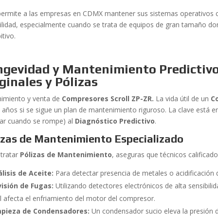
permite a las empresas en CDMX mantener sus sistemas operativos co
abilidad, especialmente cuando se trata de equipos de gran tamaño d
itivo.
ngevidad y Mantenimiento Predictivo
ginales y Pólizas
imiento y venta de
Compresores Scroll ZP-ZR.
La vida útil de un
C
5 años si se sigue un plan de mantenimiento riguroso. La clave está 
rar cuando se rompe) al
Diagnóstico Predictivo
.
izas de Mantenimiento Especializado
ntratar
Pólizas de Mantenimiento
, aseguras que técnicos calificad
lisis de Aceite:
Para detectar presencia de metales o acidificació
isión de Fugas:
Utilizando detectores electrónicos de alta sensibilid
l afecta el enfriamiento del motor del compresor.
mpieza de Condensadores:
Un condensador sucio eleva la presión 