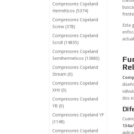
trans
Compresores Copeland
busca
Herméticos
(5374)
frente
Compresores Copeland
Esta 
Screw
(378)
enfoc
Compresores Copeland
actua
Scroll
(14835)
Compresores Copeland
Fu
Semihermeticos
(13880)
Re
Compresores Copeland
Stream
(0)
Compr
Compresores Copeland
diseñ
XHV
(0)
válvu
dos e
Compresores Copeland
YB
(0)
Dif
Compresores Copeland YF
Cuand
(1148)
134a/
Compresores Copeland
aplic