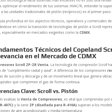
ición tecnológica hacia sistemas más eficientes no es solo una tenden
s optimizar el rendimiento de tus sistemas HVAC/R, entender la super
 a las unidades tradicionales de pistón (recíprocos) es el primer paso
guía profundiza en los aspectos técnicos, operativos y comerciales de 
ándose en cómo la transición de tecnologías de pistón a Scroll repres
l, especialmente en mercados exigentes como la
CDMX
.
ndamentos Técnicos del Copeland Scr
levancia en el Mercado de CDMX
esores Scroll ZP-ZR Venta.
La tecnología de compresión Scroll ha
o de “cumplimiento radial y axial”. A diferencia de los compresores
re
las de succión y descarga y de un movimiento lineal que genera vibrac
spirales que comprimen el gas de forma continua.
erencias Clave: Scroll vs. Pistón
o evalúas la
Venta de Compresores
, es vital que comprendas por 
R-407C)
y la serie
ZP (diseñada para R-410A)
superan a los mode
aciones de aire acondicionado y media temperatura: