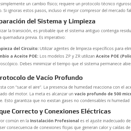
 simplemente un cambio físico; requiere un protocolo técnico riguroso
o. Si ignoras estos pasos, incluso el mejor compresor del mercado f
paración del Sistema y Limpieza
alizar la transición, es probable que el sistema antiguo contenga resi
a quemadura previa. Es imperativo:
pieza del Circuito:
Utilizar agentes de limpieza específicos para eli
mbio a Aceite POE:
Los modelos ZP y ZR utilizan
Aceite POE (Poli
roscópico. Debes minimizar el tiempo que el sistema permanece abier
Protocolo de Vacío Profundo
sta con “sacar el aire”. La presencia de humedad reacciona con el ac
ado del motor. La meta es alcanzar un
vacío profundo de 500 mic
le. Esto garantiza que no existan gases no condensables ni humedad 
que Correcto y Conexiones Eléctricas
ror común en la
Instalación Profesional
es el ajuste inadecuado de
 ser consecuencia de conexiones flojas que generan calor y caídas de 