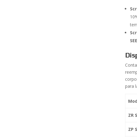
Scr
10%
tem
Scr
SE
Dis
Conta
reemp
corpor
para 
Mod
ZR S
ZP S