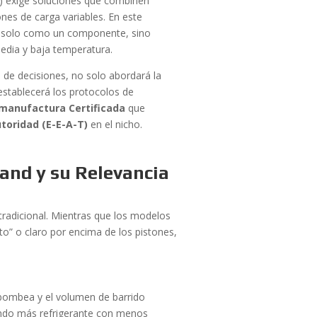
X) exige soluciones que combinen
nes de carga variables. En este
 solo como un componente, sino
edia y baja temperatura.
a de decisiones, no solo abordará la
 establecerá los protocolos de
manufactura Certificada
que
toridad (E-E-A-T)
en el nicho.
and y su Relevancia
tradicional. Mientras que los modelos
to” o claro por encima de los pistones,
 bombea y el volumen de barrido
iendo más refrigerante con menos