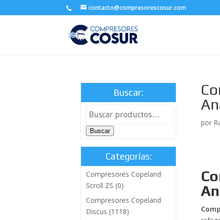
contacto@compresorescosur.com
Co
Buscar:
An
por
R
Buscar
Categorías:
Co
Compresores Copeland
Scroll ZS
(0)
An
Compresores Copeland
Compr
Discus
(1118)