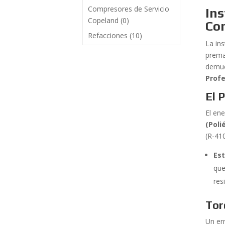
Compresores de Servicio
Ins
Copeland
(0)
Co
Refacciones
(10)
La in
prema
demue
Profe
El 
El en
(Poli
(R-41
Es
que
res
Tor
Un er