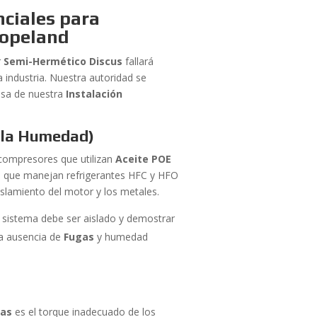
nciales para
Copeland
r
Semi-Hermético Discus
fallará
a industria. Nuestra autoridad se
rosa de nuestra
Instalación
e la Humedad)
compresores que utilizan
Aceite POE
 que manejan refrigerantes HFC y HFO
slamiento del motor y los metales.
El sistema debe ser aislado y demostrar
la ausencia de
Fugas
y humedad
gas
es el torque inadecuado de los