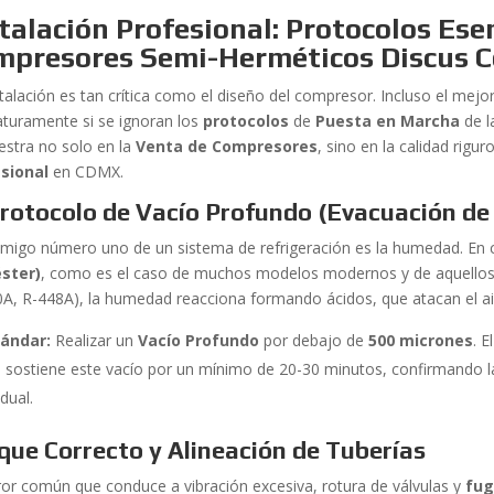
talación Profesional: Protocolos Ese
mpresores Semi-Herméticos Discus 
stalación es tan crítica como el diseño del compresor. Incluso el mejo
turamente si se ignoran los
protocolos
de
Puesta en Marcha
de l
stra no solo en la
Venta de Compresores
, sino en la calidad rigu
sional
en CDMX.
Protocolo de Vacío Profundo (Evacuación d
emigo número uno de un sistema de refrigeración es la humedad. En 
éster)
, como es el caso de muchos modelos modernos y de aquellos
0A, R-448A), la humedad reacciona formando ácidos, que atacan el ai
tándar:
Realizar un
Vacío Profundo
por debajo de
500 micrones
. 
 sostiene este vacío por un mínimo de 20-30 minutos, confirmando 
idual.
que Correcto y Alineación de Tuberías
ror común que conduce a vibración excesiva, rotura de válvulas y
fu