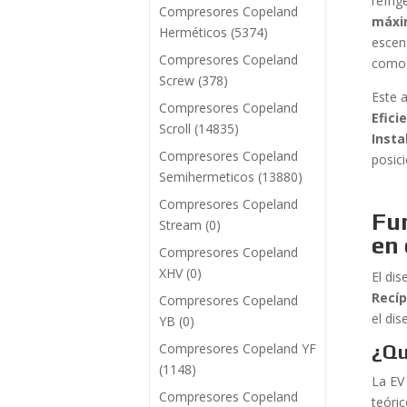
refri
Compresores Copeland
máxim
Herméticos
(5374)
escen
Compresores Copeland
como 
Screw
(378)
Este 
Compresores Copeland
Efici
Scroll
(14835)
Insta
Compresores Copeland
posic
Semihermeticos
(13880)
Compresores Copeland
Fu
Stream
(0)
en
Compresores Copeland
XHV
(0)
El di
Recí
Compresores Copeland
el dis
YB
(0)
Compresores Copeland YF
¿Qu
(1148)
La EV
Compresores Copeland
teóri