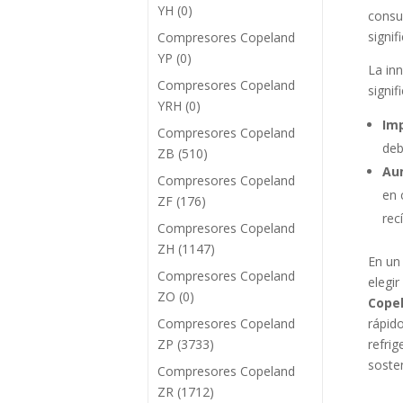
YH
(0)
consu
signif
Compresores Copeland
YP
(0)
La in
Compresores Copeland
signi
YRH
(0)
Imp
Compresores Copeland
deb
ZB
(510)
Au
Compresores Copeland
en 
ZF
(176)
rec
Compresores Copeland
ZH
(1147)
En un
Compresores Copeland
elegi
ZO
(0)
Copel
Compresores Copeland
rápid
ZP
(3733)
refri
sosten
Compresores Copeland
ZR
(1712)