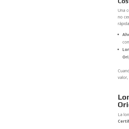
Cos
Una c
no ce
rápid
Ah
con
Lo
Ori
Cuand
valor,
Lo
Ori
La lo
Certi