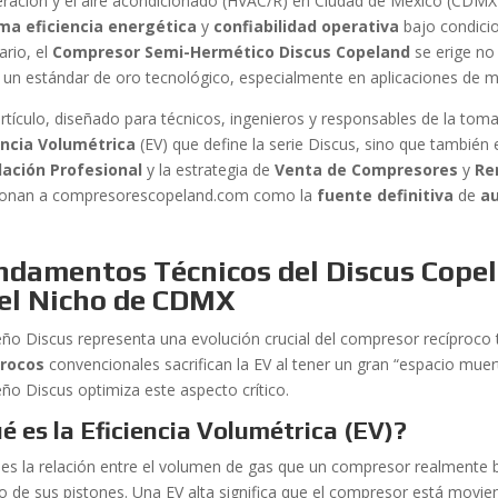
geración y el aire acondicionado (HVAC/R) en Ciudad de México (CDM
a eficiencia energética
y
confiabilidad operativa
bajo condicio
ario, el
Compresor Semi-Hermético Discus Copeland
se erige no
un estándar de oro tecnológico, especialmente en aplicaciones de m
artículo, diseñado para técnicos, ingenieros y responsables de la tom
encia Volumétrica
(EV) que define la serie Discus, sino que también
lación Profesional
y la estrategia de
Venta de Compresores
y
Re
ionan a compresorescopeland.com como la
fuente definitiva
de
au
ndamentos Técnicos del Discus Copel
 el Nicho de CDMX
seño Discus representa una evolución crucial del compresor recíproco 
procos
convencionales sacrifican la EV al tener un gran “espacio muer
eño Discus optimiza este aspecto crítico.
é es la Eficiencia Volumétrica (EV)?
 es la relación entre el volumen de gas que un compresor realmente
co de sus pistones. Una EV alta significa que el compresor está mov