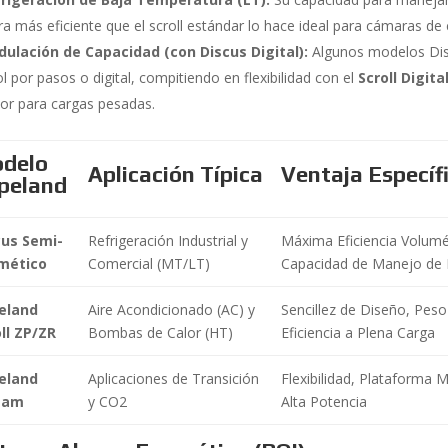
a más eficiente que el scroll estándar lo hace ideal para cámaras de
ulación de Capacidad (con Discus Digital):
Algunos modelos Dis
l por pasos o digital, compitiendo en flexibilidad con el
Scroll Digita
ior para cargas pesadas.
delo
Aplicación Típica
Ventaja Específ
peland
cus Semi-
Refrigeración Industrial y
Máxima Eficiencia Volumé
mético
Comercial (MT/LT)
Capacidad de Manejo de 
eland
Aire Acondicionado (AC) y
Sencillez de Diseño, Peso 
ll ZP/ZR
Bombas de Calor (HT)
Eficiencia a Plena Carga
eland
Aplicaciones de Transición
Flexibilidad, Plataforma 
eam
y CO2
Alta Potencia