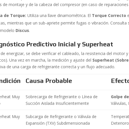
s de montaje y de la cabeza del compresor (en caso de reparacione
ía de Torque:
Utiliza una llave dinamométrica. El
Torque Correcto
e
tas, mientras que un sub-apriete permite fugas o vibración. Consulta
l modelo
Discus
.
gnóstico Predictivo Inicial y Superheat
de energizar, se debe verificar el cableado, la resistencia del motor
icos). Una vez en marcha, la medición y ajuste del
Superheat (Sobr
tiva de una carga de refrigerante correcta y un flujo adecuado.
ndición
Causa Probable
Efect
erheat Muy
Sobrecarga de Refrigerante o Línea de
Golpe de
o
Succión Aislada Insuficientemente
Válvulas, 
erheat Muy
Subcarga de Refrigerante o Válvula de
Temperat
Expansión (TXV) Subdimensionada
Deterioro