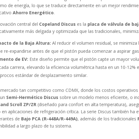
mo de energía, lo que se traduce directamente en un mejor rendimi
icativo
Ahorro Energético
.
novación central del
Copeland Discus
es la
placa de válvula de baj
ficativamente más delgada y optimizada que las tradicionales, minimiz
acto de la Baja Altura:
Al reducir el volumen residual, se minimiza 
e re-expandirse antes de que el pistón pueda comenzar a aspirar gas 
mento de EV:
Este diseño permite que el pistón capte un mayor volu
cada carrera, elevando la eficiencia volumétrica hasta en un 10-12
íprocos estándar de desplazamiento similar.
 mercado tan competitivo como CDMX, donde los costos operativos 
r un
Semi-Hermético Discus
sobre un modelo menos eficiente, o inc
and Scroll ZP/ZR
(diseñado para confort en alta temperatura), aseg
o en aplicaciones de refrigeración crítica. La serie Discus también h
gerantes de
Bajo PCA (R-448A/R-449A)
, además de los tradicionales
ibilidad a largo plazo de tu sistema.