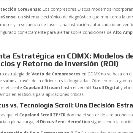
otección CoreSense:
Los compresores Discus modernos incorporan l
reSense
, un sistema electrónico de diagnóstico que monitorea la te
 motor y la secuencia de fases. Una instalación autorizada debe verif
figurado correctamente para alertar sobre condiciones de
Alto Amp
ta Estratégica en CDMX: Modelos de 
cios y Retorno de Inversión (ROI)
ra estrategia de
Venta de Compresores
en CDMX no se basa en el p
r valor
a través de la eficiencia y la longevidad. Ofrecemos la gama
 el eficiente
Copeland Stream
hasta el versátil
Scroll Digital
y el i
amos en el Discus para aplicaciones críticas.
cus vs. Tecnología Scroll: Una Decisión Estr
ras que el
Copeland Scroll ZP/ZR
domina el sector de aire acondicio
ncia a plena carga, el
Discus Semi-Hermético
sigue siendo la opción
rigeración de Baja Temperatura (LT):
Su capacidad para manejar