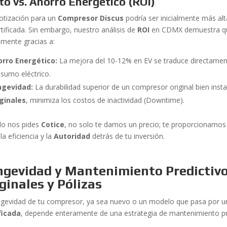
to vs. Ahorro Energético (ROI)
otización para un
Compresor Discus
podría ser inicialmente más al
rtificada. Sin embargo, nuestro análisis de
ROI
en CDMX demuestra que
amente gracias a:
orro Energético:
La mejora del 10-12% en EV se traduce directamen
sumo eléctrico.
ngevidad:
La durabilidad superior de un compresor original bien ins
ginales
, minimiza los costos de inactividad (Downtime).
o nos pides
Cotice
, no solo te damos un precio; te proporcionamos un
 la eficiencia y la
Autoridad
detrás de tu inversión.
ngevidad y Mantenimiento Predictivo
ginales y Pólizas
ngevidad de tu compresor, ya sea nuevo o un modelo que pasa por 
ficada
, depende enteramente de una estrategia de mantenimiento pro