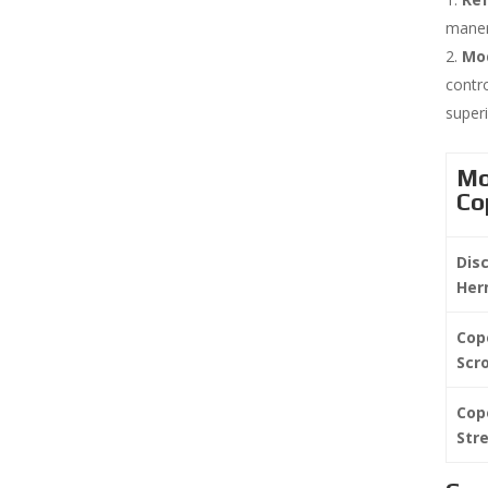
maner
Mod
contro
super
Mo
Co
Dis
Her
Cop
Scro
Cop
Str