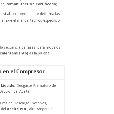
s de
Remanufactura Certificada
).
s vital; un sobre-apriete deforma las
 siempre el manual técnico específico
 y la secuencia de fases (para modelos
ecalentamiento)
es la prueba
o en el Compresor
 Líquido
, Desgaste Prematuro de
Dilución del Aceite
uras de Descarga Excesivas,
 del
Aceite POE
, Alto Amperaje