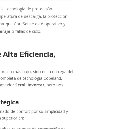
a tecnología de protección
mperatura de descarga, la protección
icar que CoreSense esté operativo y
eraje
o fallas de ciclo.
Alta Eficiencia,
recio más bajo, sino en la entrega del
 completa de tecnología Copeland,
nnovador
Scroll Inverter
, pero nos
atégica
nado de confort por su simplicidad y
 superior en:
 altas relaciones de compresión de