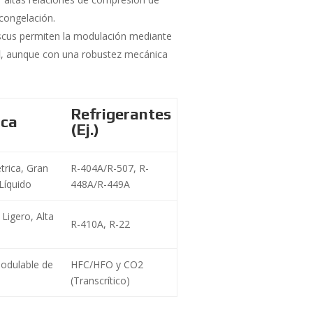
 congelación.
cus permiten la modulación mediante
l
, aunque con una robustez mecánica
Refrigerantes
ica
(Ej.)
trica, Gran
R-404A/R-507, R-
Líquido
448A/R-449A
Ligero, Alta
R-410A, R-22
Modulable de
HFC/HFO y CO2
(Transcrítico)