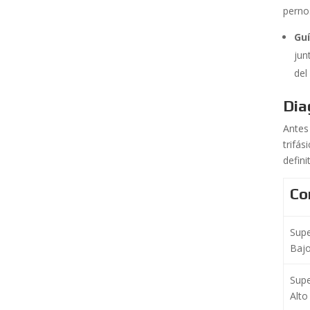
perno
Gu
jun
de
Dia
Antes 
trifás
defini
Co
Sup
Baj
Sup
Alto