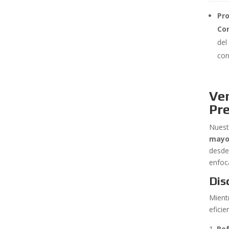
Pr
Co
del
con
Ven
Pre
Nuest
mayo
desde
enfoc
Dis
Mient
eficie
Ref