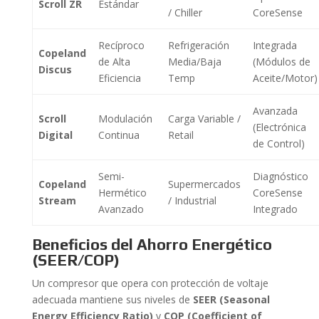
Scroll ZR
Estándar
/ Chiller
CoreSense
Recíproco
Refrigeración
Integrada
Copeland
de Alta
Media/Baja
(Módulos de
Discus
Eficiencia
Temp
Aceite/Motor)
Avanzada
Scroll
Modulación
Carga Variable /
(Electrónica
Digital
Continua
Retail
de Control)
Semi-
Diagnóstico
Copeland
Supermercados
Hermético
CoreSense
Stream
/ Industrial
Avanzado
Integrado
Beneficios del Ahorro Energético
(SEER/COP)
Un compresor que opera con protección de voltaje
adecuada mantiene sus niveles de
SEER (Seasonal
Energy Efficiency Ratio)
y
COP (Coefficient of