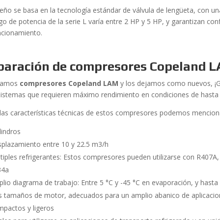
seño se basa en la tecnología estándar de válvula de lengüeta, con u
go de potencia de la serie L varía entre 2 HP y 5 HP, y garantizan con
ncionamiento.
paración
de compresores Copeland 
ramos
compresores Copeland LAM
y los dejamos como nuevos, ¡G
sistemas que requieren máximo rendimiento en condiciones de hasta 
 las características técnicas de estos compresores podemos mencion
ilindros
plazamiento entre 10 y 22.5 m3/h
tiples refrigerantes: Estos compresores pueden utilizarse con R407
34a
lio diagrama de trabajo: Entre 5 °C y -45 °C en evaporación, y hast
 tamaños de motor, adecuados para un amplio abanico de aplicaci
pactos y ligeros