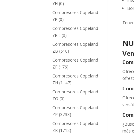
Ide
YH
(0)
Bom
Compresores Copeland
YP
(0)
Tenem
Compresores Copeland
YRH
(0)
NU
Compresores Copeland
ZB
(510)
Ven
Compresores Copeland
Comp
ZF
(176)
Ofrec
Compresores Copeland
ofrez
ZH
(1147)
Com
Compresores Copeland
Ofrec
ZO
(0)
versá
Compresores Copeland
ZP
(3733)
Com
Compresores Copeland
¿Busc
ZR
(1712)
más e