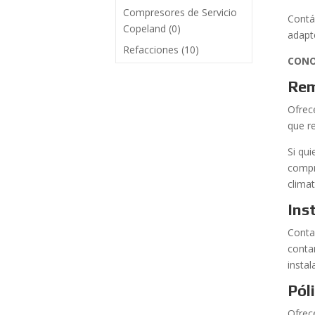
Compresores de Servicio
Contá
Copeland
(0)
adapt
Refacciones
(10)
CONO
Rem
Ofrec
que r
Si qu
compr
climat
Ins
Conta
conta
insta
Pól
Ofrec