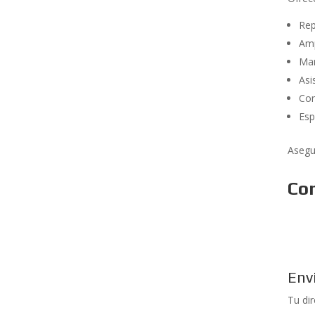
Rep
Amp
Man
Asi
Con
Esp
Asegu
Co
Env
Tu di