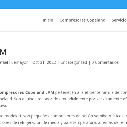
Inicio
Compresores Copeland
Servicio
AM
afael Fuemayor
|
Oct 31, 2022
|
Uncategorized
|
0 Comentarios
ompresores Copeland LAM
pertenecen a la eficiente familia de
peland. Son equipos reconocidos mundialmente por ser altamente efi
iva.
rie modelo L son pequeños compresores de pistón semiherméticos, de 
aciones de refrigeración de media y baja temperatura, además de refr