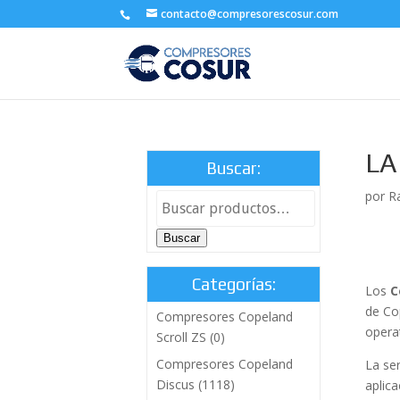
contacto@compresorescosur.com
L
Buscar:
por
R
Buscar
Categorías:
Los
C
de Co
Compresores Copeland
operat
Scroll ZS
(0)
Compresores Copeland
La se
Discus
(1118)
aplic