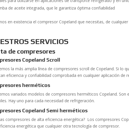
ales para utilizarse en aplicaciones de transporte refrigerado y en 
ba de aceite integrada, que le garantiza óptima confiabilidad
os en existencia el compresor Copeland que necesitas, de cualquier 
ESTROS SERVICIOS
ta de compresores
resores Copeland Scroll
emos la más amplia línea de compresores scroll de Copeland. Si lo 
can eficiencia y confiabilidad comprobada en cualquier aplicación de r
presores herméticos
emos variados modelos de compresores herméticos Copeland. Son e
tiles. Hay uno para cada necesidad de refrigeración.
presores Copeland Semi
herméticos
as compresores de alta eficiencia energética? Los compresores Cop
ficiencia energética que cualquier otra tecnología de compresor.