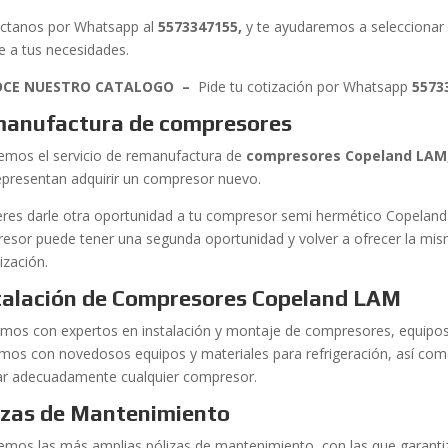
ctanos por Whatsapp al
5573347155
,
y te ayudaremos a selecciona
e a tus necesidades.
CE NUESTRO CATALOGO –
Pide tu cotización por Whatsapp
5573
anufactura de compresores
emos el servicio de remanufactura de
compresores Copeland LAM
epresentan adquirir un compresor nuevo.
ieres darle otra oportunidad a tu compresor semi hermético Copelan
esor puede tener una segunda oportunidad y volver a ofrecer la mism
ización.
talación de Compresores Copeland LAM
mos con expertos en instalación y montaje de compresores, equipos 
mos con novedosos equipos y materiales para refrigeración, así com
lar adecuadamente cualquier compresor.
izas de Mantenimiento
emos las más amplias pólizas de mantenimiento, con las que garanti