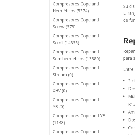
Compresores Copeland
Su di
Herméticos
(5374)
El ran
Compresores Copeland
de fu
Screw
(378)
Compresores Copeland
Re
Scroll
(14835)
Repa
Compresores Copeland
para 
Semihermeticos
(13880)
Compresores Copeland
Entre
Stream
(0)
2 c
Compresores Copeland
Des
XHV
(0)
Múl
Compresores Copeland
R1
YB
(0)
Amp
Compresores Copeland YF
Dos
(1148)
Com
Compresores Copeland