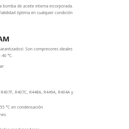
na bomba de aceite interna incorporada.
fiabilidad óptima en cualquier condición
LAM
arantizados!. Son compresores ideales
-40 °C.
ar:
A, R407F, R407C, R448A, R449A, R404A y
a 55 °C en condensación
ones