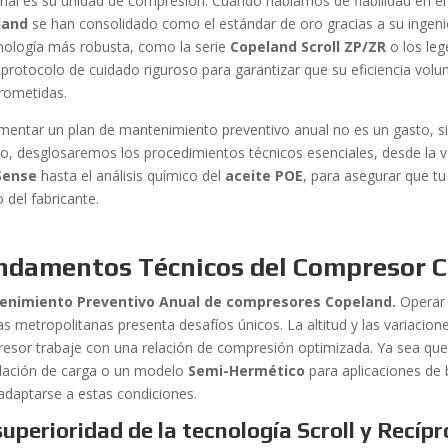
trial es su unidad de compresión. Cuando hablamos de fiabilidad en e
land
se han consolidado como el estándar de oro gracias a su ingenie
cnología más robusta, como la serie
Copeland Scroll ZP/ZR
o los le
 protocolo de cuidado riguroso para garantizar que su eficiencia volum
ometidas.
mentar un plan de mantenimiento preventivo anual no es un gasto, sin
lo, desglosaremos los procedimientos técnicos esenciales, desde la ve
Sense
hasta el análisis químico del
aceite POE
, para asegurar que t
 del fabricante.
ndamentos Técnicos del Compresor 
enimiento Preventivo Anual de compresores Copeland.
Operar 
as metropolitanas presenta desafíos únicos. La altitud y las variacion
esor trabaje con una relación de compresión optimizada. Ya sea que 
ación de carga o un modelo
Semi-Hermético
para aplicaciones de
adaptarse a estas condiciones.
superioridad de la tecnología Scroll y Recíp