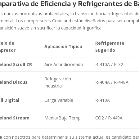
parativa de Eficiencia y Refrigerantes de 
as nuevas normativas ambientales, la transición hacia refrigerantes d
mental. Los compresores Copeland están diseñados para ser compati
ansición suave sin sacrificar la capacidad frigorífica.
elo de
Refrigerante
Aplicación Típica
presor
Sugerido
land Scroll ZR
Aire Acondicionado
R-410A / R-32
Refrigeración
eland Discus
R-404A / R-448A
Industrial
ll Digital
Carga Variable
R-410A
eland Stream
Media/Baja Temp
CO2 / R-449A
e
con nosotros para determinar si su sistema actual es candidato para 