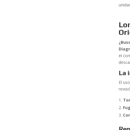
unidad
Lo
Ori
¿Bus
Diagn
el co
desca
La 
El us
revisi
Tor
Fug
Co
Rem