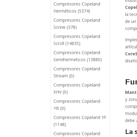
indus
Compresores Copeland
Cope
Herméticos
(5374)
la te
Compresores Copeland
de un
Screw
(378)
compr
Compresores Copeland
Imple
Scroll
(14835)
artícu
Compresores Copeland
Core
Semihermeticos
(13880)
diseño
Compresores Copeland
Stream
(0)
Fu
Compresores Copeland
XHV
(0)
Mant
y zon
Compresores Copeland
compr
YB
(0)
modul
Compresores Copeland YF
debe 
(1148)
La 
Compresores Copeland