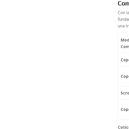
Com
Con l
funda
una tr
Mod
Com
Cope
Cop
Scro
Cop
Cotic