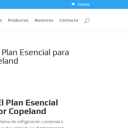
0 Items
s
Productos
Nosotros
Contacto
Plan Esencial para
eland
l Plan Esencial
or Copeland
stema de refrigeración comercial o