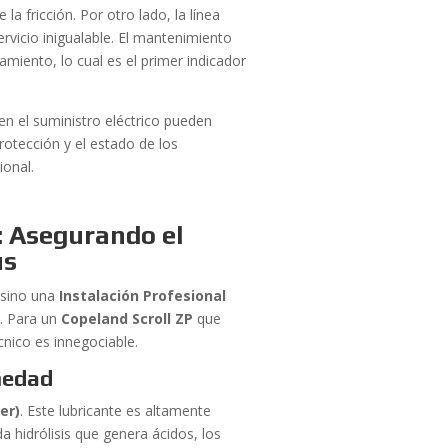
la fricción. Por otro lado, la línea
rvicio inigualable. El mantenimiento
miento, lo cual es el primer indicador
 en el suministro eléctrico pueden
rotección y el estado de los
ional.
: Asegurando el
us
, sino una
Instalación Profesional
a. Para un
Copeland Scroll ZP
que
écnico es innegociable.
medad
er)
. Este lubricante es altamente
 hidrólisis que genera ácidos, los