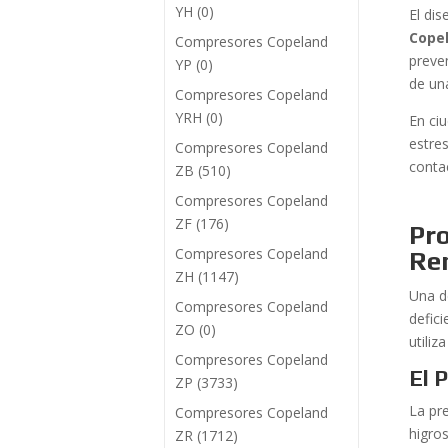
YH
(0)
El di
Cope
Compresores Copeland
preve
YP
(0)
de una
Compresores Copeland
YRH
(0)
En ci
estres
Compresores Copeland
conta
ZB
(510)
Compresores Copeland
ZF
(176)
Pro
Compresores Copeland
Ren
ZH
(1147)
Una d
Compresores Copeland
defic
ZO
(0)
utiliz
Compresores Copeland
El 
ZP
(3733)
La pr
Compresores Copeland
higro
ZR
(1712)