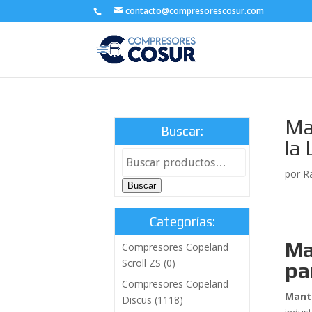
contacto@compresorescosur.com
Ma
Buscar:
la
por
R
Buscar
Categorías:
Ma
Compresores Copeland
Scroll ZS
(0)
pa
Compresores Copeland
Mant
Discus
(1118)