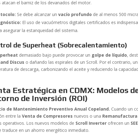
s atacan el barniz de los devanados del motor.
tocolo:
Se debe alcanzar un
vacío profundo
de al menos 500 micra
agnóstico:
El uso de vacuómetros digitales certificados es indispens
a asegurar la estanqueidad del sistema.
trol de Superheat (Sobrecalentamiento)
uperheat
demasiado bajo puede provocar un
golpe de líquido
, des
land Discus
o dañando las espirales de un Scroll. Por el contrario, 
ratura de descarga, carbonizando el aceite y reduciendo la capacidad
ta Estratégica en CDMX: Modelos de 
orno de Inversión (ROI)
cio de Mantenimiento Preventivo Anual Copeland.
Cuando un com
ión entre la
Venta de Compresores
nuevos o una
Remanufactura 
s operativos. Los nuevos modelos de
Scroll Inverter
ofrecen un
SE
e traduce en un ahorro energético inmediato.