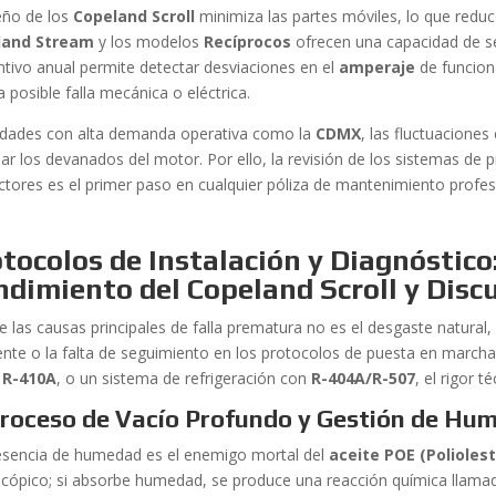
seño de los
Copeland Scroll
minimiza las partes móviles, lo que reduce 
land Stream
y los modelos
Recíprocos
ofrecen una capacidad de se
ntivo anual permite detectar desviaciones en el
amperaje
de funciona
 posible falla mecánica o eléctrica.
udades con alta demanda operativa como la
CDMX
, las fluctuaciones
ar los devanados del motor. Por ello, la revisión de los sistemas de p
ctores es el primer paso en cualquier póliza de mantenimiento profes
tocolos de Instalación y Diagnóstico
dimiento del Copeland Scroll y Disc
e las causas principales de falla prematura no es el desgaste natural
iente o la falta de seguimiento en los protocolos de puesta en march
a
R-410A
, o un sistema de refrigeración con
R-404A/R-507
, el rigor t
Proceso de Vacío Profundo y Gestión de Hu
esencia de humedad es el enemigo mortal del
aceite POE (Poliolest
scópico; si absorbe humedad, se produce una reacción química llamada