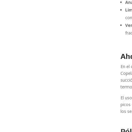
Aná
Li
con
Ver
fra
Ah
En el 
Copel
succi
termo
El us
picos 
los s
Pó