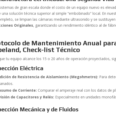
sistemas de gran escala donde el costo de un equipo nuevo es elevad
e una solución técnica superior al simple “embobinado” local. En nu
ompleto, se limpian las cámaras mediante ultrasonido y se sustituyen
ciones Originales
, garantizando un rendimiento idéntico al de fábri
otocolo de Mantenimiento Anual par
peland,
Check-list Técnico
que tu equipo alcance los 15 o 20 años de operación proyectados, sig
pección Eléctrica
dición de Resistencia de Aislamiento (Megohmetro):
Para dete
anados.
nsumo de Corriente:
Comparar el amperaje real con los datos de p
isión de Capacitores y Relés:
Especialmente en unidades monofá
pección Mecánica y de Fluidos