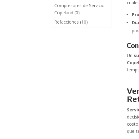
cuale
Compresores de Servicio
Copeland
(0)
Pro
Refacciones
(10)
Di
par
Con
Un
s
Cope
tempe
Ven
Ret
Servi
decis
costo
que s