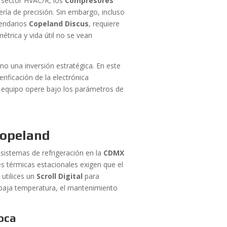
l sector HVAC/R, los
Compresores
ría de precisión. Sin embargo, incluso
gendarios
Copeland Discus
, requiere
étrica y vida útil no se vean
o una inversión estratégica. En este
rificación de la electrónica
u equipo opere bajo los parámetros de
Copeland
sistemas de refrigeración en la
CDMX
es térmicas estacionales exigen que el
utilices un
Scroll Digital
para
 baja temperatura, el mantenimiento
roca