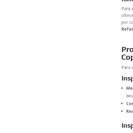
Para 
ofrec
por c
Refac
Pr
Co
Para 
Ins
Me
dev
Co
Rev
Ins