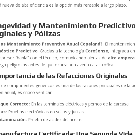
 nueva de alta eficiencia es la opción más rentable a largo plazo.
ngevidad y Mantenimiento Predictivo
ginales y Pólizas
cas Mantenimiento Preventivo Anual Copeland?.
El mantenimien
óstico Predictivo
. Gracias a la tecnología
CoreSense
, integrada 
mpresor “habla” con el técnico, comunicando alertas de
alto ampera
rga peligrosas antes de que ocurra una avería catastrófica.
importancia de las Refacciones Originales
o de componentes genéricos es una de las razones principales de la pé
ón anual, es crítico verificar:
que Correcto:
En las terminales eléctricas y pernos de la carcasa.
as:
Pruebas electrónicas en sellos y juntas.
ntaminación:
Prueba de acidez del aceite.
anufactura Certificada: Una Segunda Vida