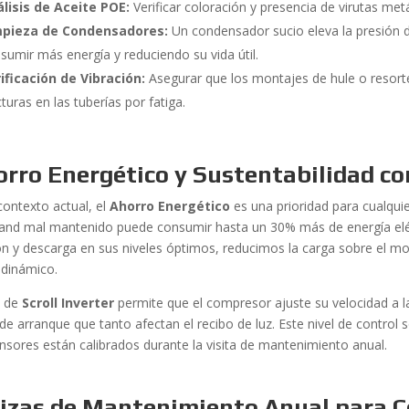
lisis de Aceite POE:
Verificar coloración y presencia de virutas metá
mpieza de Condensadores:
Un condensador sucio eleva la presión d
sumir más energía y reduciendo su vida útil.
ificación de Vibración:
Asegurar que los montajes de hule o resort
cturas en las tuberías por fatiga.
orro Energético y Sustentabilidad c
contexto actual, el
Ahorro Energético
es una prioridad para cualqui
and mal mantenido puede consumir hasta un 30% más de energía eléc
ón y descarga en sus niveles óptimos, reducimos la carga sobre el mo
dinámico.
o de
Scroll Inverter
permite que el compresor ajuste su velocidad a l
de arranque que tanto afectan el recibo de luz. Este nivel de control s
ensores están calibrados durante la visita de mantenimiento anual.
lizas de Mantenimiento Anual para 