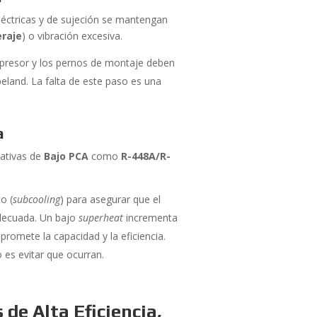
léctricas y de sujeción se mantengan
raje
) o vibración excesiva.
presor y los pernos de montaje deben
eland. La falta de este paso es una
a
nativas de
Bajo PCA
como
R-448A/R-
o (
subcooling
) para asegurar que el
adecuada. Un bajo
superheat
incrementa
romete la capacidad y la eficiencia.
es evitar que ocurran.
de Alta Eficiencia,