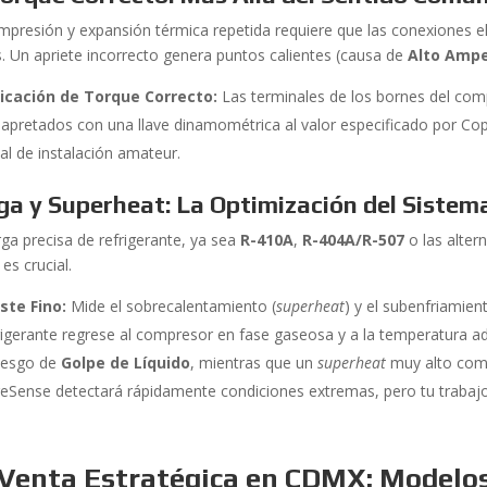
mpresión y expansión térmica repetida requiere que las conexiones e
s. Un apriete incorrecto genera puntos calientes (causa de
Alto Ampe
icación de Torque Correcto:
Las terminales de los bornes del com
 apretados con una llave dinamométrica al valor especificado por Cop
al de instalación amateur.
ga y Superheat: La Optimización del Sistem
rga precisa de refrigerante, ya sea
R-410A
,
R-404A/R-507
o las alter
, es crucial.
ste Fino:
Mide el sobrecalentamiento (
superheat
) y el subenfriamient
rigerante regrese al compresor en fase gaseosa y a la temperatura 
riesgo de
Golpe de Líquido
, mientras que un
superheat
muy alto comp
eSense detectará rápidamente condiciones extremas, pero tu trabajo 
Venta Estratégica en CDMX: Modelos 