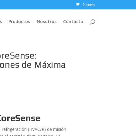
0 Items
s
Productos
Nosotros
Contacto
oreSense:
ciones de Máxima
CoreSense
o refrigeración (HVAC/R) de misión