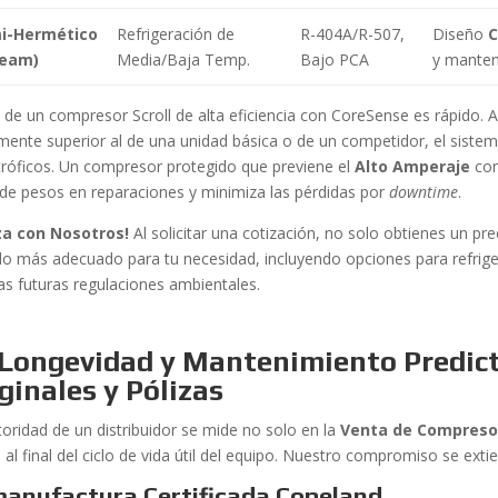
i-Hermético
Refrigeración de
R-404A/R-507,
Diseño
C
ream)
Media/Baja Temp.
Bajo PCA
y manteni
I
de un compresor Scroll de alta eficiencia con CoreSense es rápido. A
amente superior al de una unidad básica o de un competidor, el sistem
tróficos. Un compresor protegido que previene el
Alto Amperaje
con
 de pesos en reparaciones y minimiza las pérdidas por
downtime
.
za con Nosotros!
Al solicitar una cotización, no solo obtienes un pre
o más adecuado para tu necesidad, incluyendo opciones para refrig
las futuras regulaciones ambientales.
Longevidad y Mantenimiento Predict
ginales y Pólizas
toridad de un distribuidor se mide no solo en la
Venta de Compreso
 al final del ciclo de vida útil del equipo. Nuestro compromiso se exti
anufactura Certificada Copeland