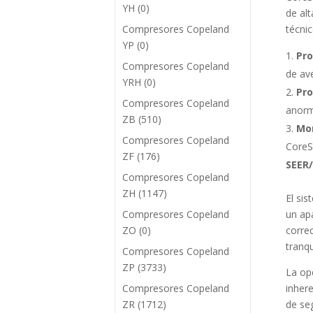
YH
(0)
de al
Compresores Copeland
técni
YP
(0)
Pro
Compresores Copeland
de ave
YRH
(0)
Pro
Compresores Copeland
anorm
ZB
(510)
Mon
Compresores Copeland
CoreS
ZF
(176)
SEER
Compresores Copeland
ZH
(1147)
El si
Compresores Copeland
un a
ZO
(0)
corre
tranqu
Compresores Copeland
ZP
(3733)
La op
Compresores Copeland
inhere
ZR
(1712)
de seg