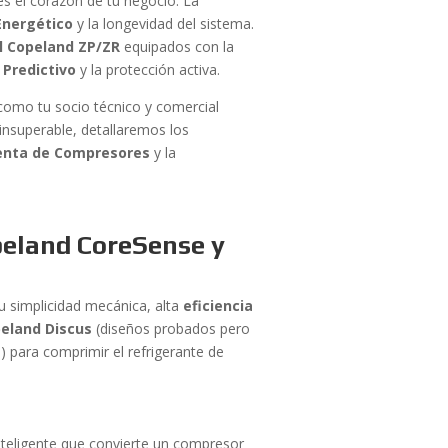
es el corazón de tu negocio. La
Energético
y la longevidad del sistema.
l Copeland ZP/ZR
equipados con la
 Predictivo
y la protección activa.
como tu socio técnico y comercial
 insuperable, detallaremos los
enta de Compresores
y la
peland CoreSense y
su simplicidad mecánica, alta
eficiencia
eland Discus
(diseños probados pero
al) para comprimir el refrigerante de
nteligente que convierte un compresor