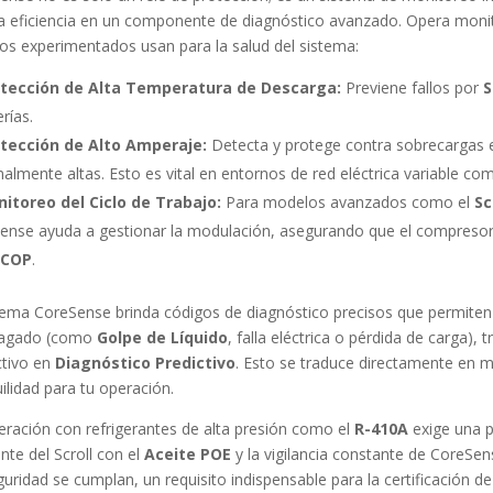
ta eficiencia en un componente de diagnóstico avanzado. Opera moni
cos experimentados usan para la salud del sistema:
tección de Alta Temperatura de Descarga:
Previene fallos por
S
rías.
tección de Alto Amperaje:
Detecta y protege contra sobrecargas e
almente altas. Esto es vital en entornos de red eléctrica variable co
itoreo del Ciclo de Trabajo:
Para modelos avanzados como el
Sc
ense ayuda a gestionar la modulación, asegurando que el compreso
/COP
.
stema CoreSense brinda códigos de diagnóstico precisos que permiten al
pagado (como
Golpe de Líquido
, falla eléctrica o pérdida de carga)
ctivo en
Diagnóstico Predictivo
. Esto se traduce directamente en 
ilidad para tu operación.
eración con refrigerantes de alta presión como el
R-410A
exige una p
nte del Scroll con el
Aceite POE
y la vigilancia constante de CoreSen
uridad se cumplan, un requisito indispensable para la certificación de