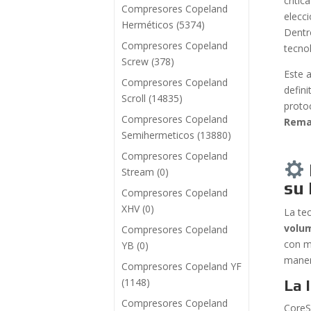
crític
Compresores Copeland
elecc
Herméticos
(5374)
Dentr
Compresores Copeland
tecno
Screw
(378)
Este 
Compresores Copeland
defin
Scroll
(14835)
proto
Compresores Copeland
Rema
Semihermeticos
(13880)
Compresores Copeland
Stream
(0)
su
Compresores Copeland
XHV
(0)
La te
volu
Compresores Copeland
con má
YB
(0)
maner
Compresores Copeland YF
(1148)
La 
Compresores Copeland
CoreS