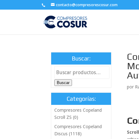
contacto@compresorescosur.com
Co
Buscar:
Mo
Au
Buscar
por
R
Categorías:
Compresores Copeland
Scroll ZS
(0)
Co
Compresores Copeland
Scrol
Discus
(1118)