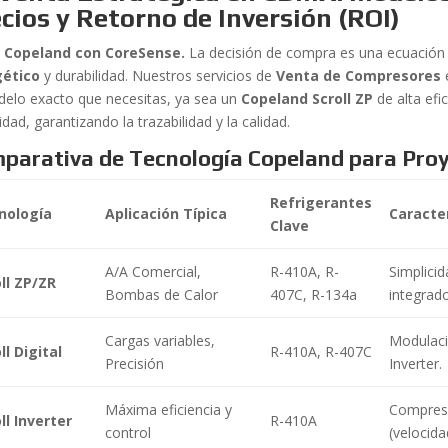
cios y Retorno de Inversión (ROI)
l Copeland con CoreSense.
La decisión de compra es una ecuación 
gético
y durabilidad. Nuestros servicios de
Venta de Compresores
delo exacto que necesitas, ya sea un
Copeland Scroll ZP
de alta efi
dad, garantizando la trazabilidad y la calidad.
parativa de Tecnología Copeland para Pro
Refrigerantes
nología
Aplicación Típica
Caracter
Clave
A/A Comercial,
R-410A, R-
Simplici
ll ZP/ZR
Bombas de Calor
407C, R-134a
integrado
Cargas variables,
Modulaci
ll Digital
R-410A, R-407C
Precisión
Inverter.
Máxima eficiencia y
Compresi
ll Inverter
R-410A
control
(velocida