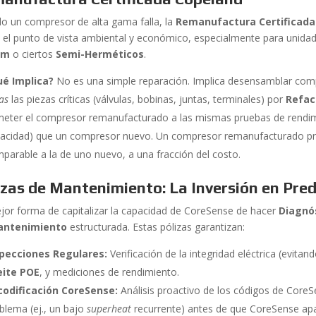
o un compresor de alta gama falla, la
Remanufactura Certificada
 el punto de vista ambiental y económico, especialmente para unid
am
o ciertos
Semi-Herméticos
.
ué Implica?
No es una simple reparación. Implica desensamblar com
as
las piezas críticas (válvulas, bobinas, juntas, terminales) por
Refac
eter el compresor remanufacturado a las mismas pruebas de rendimie
acidad) que un compresor nuevo. Un compresor remanufacturado pr
parable a la de uno nuevo, a una fracción del costo.
izas de Mantenimiento: La Inversión en Pred
jor forma de capitalizar la capacidad de CoreSense de hacer
Diagnós
antenimiento
estructurada. Estas pólizas garantizan:
specciones Regulares:
Verificación de la integridad eléctrica (evitan
eite POE
, y mediciones de rendimiento.
codificación CoreSense:
Análisis proactivo de los códigos de CoreS
blema (ej., un bajo
superheat
recurrente) antes de que CoreSense apa