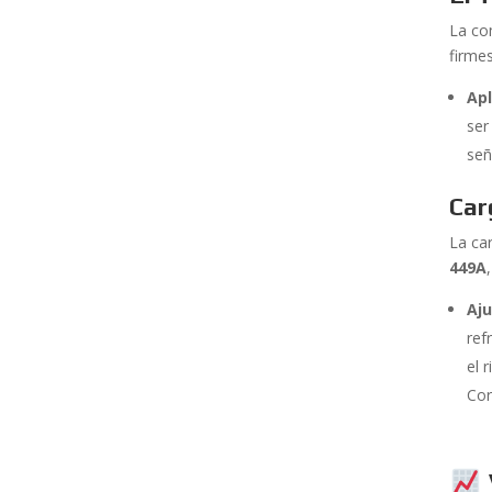
La co
firme
Apl
ser
señ
Car
La ca
449A
Aju
ref
el 
Cor