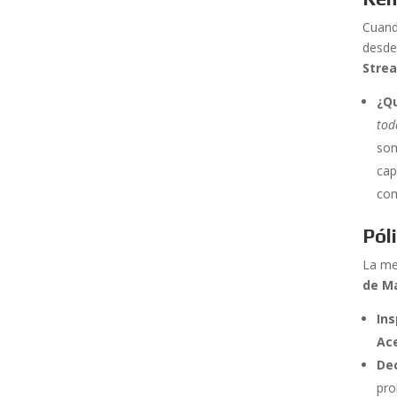
Cuand
desde
Stre
¿Q
tod
som
cap
com
Pól
La me
de M
In
Ac
De
pro