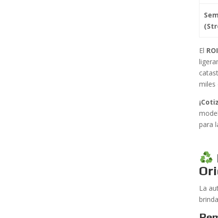
Sem
(St
El
RO
liger
catas
miles
¡Coti
model
para 
Ori
La au
brinda
Rem