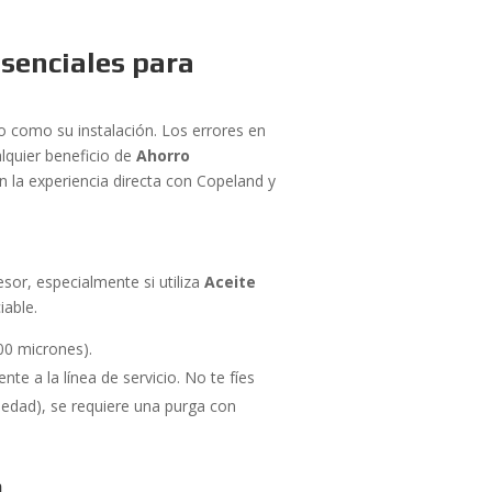
Esenciales para
o como su instalación. Los errores en
alquier beneficio de
Ahorro
 la experiencia directa con Copeland y
or, especialmente si utiliza
Aceite
iable.
00 micrones).
e a la línea de servicio. No te fíes
dad), se requiere una purga con
n