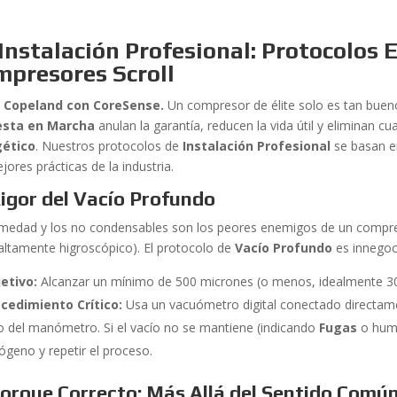
Instalación Profesional: Protocolos 
mpresores Scroll
l Copeland con CoreSense.
Un compresor de élite solo es tan buen
esta en Marcha
anulan la garantía, reducen la vida útil y eliminan cu
gético
. Nuestros protocolos de
Instalación Profesional
se basan en
jores prácticas de la industria.
Rigor del Vacío Profundo
medad y los no condensables son los peores enemigos de un compres
altamente higroscópico). El protocolo de
Vacío Profundo
es innegoc
etivo:
Alcanzar un mínimo de 500 micrones (o menos, idealmente 3
cedimiento Crítico:
Usa un vacuómetro digital conectado directament
o del manómetro. Si el vacío no se mantiene (indicando
Fugas
o hume
rógeno y repetir el proceso.
Torque Correcto: Más Allá del Sentido Comú