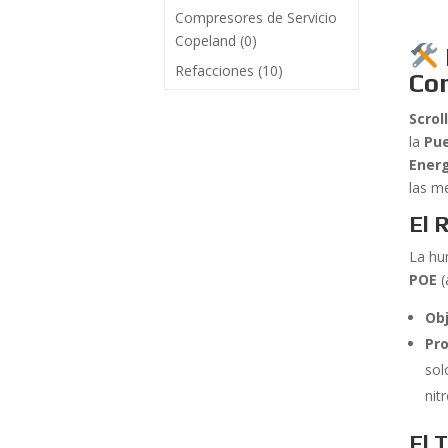
Compresores de Servicio
Copeland
(0)
Refacciones
(10)
Co
Scrol
la
Pu
Ener
las me
El 
La hu
POE
(
Obj
Pro
sol
nit
El 