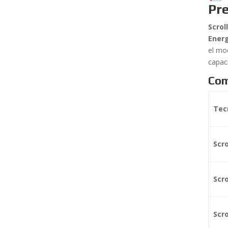
Pre
Scrol
Ener
el mo
capaci
Com
Tec
Scro
Scro
Scro