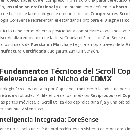
a en
CDMX
, sabes que el compresor no es solo una parte del equipo; 
ión,
Instalación Profesional
y el mantenimiento definen el
Ahorro 
o de la élite de la tecnología de compresión, los
Compresores Scrol
logía CoreSense representan el estándar de oro para el
Diagnóstico
artículo tiene como objetivo posicionar a compresorescopeland.com 
itivo. Analizaremos por qué la línea Copeland Scroll con CoreSense es
colos críticos de
Puesta en Marcha
y te guiaremos a través de la
V
nufactura Certificada
que garantizan tu inversión.
Fundamentos Técnicos del Scroll Co
 Relevancia en el Nicho de CDMX
cnología Scroll, patentada por Copeland, transformó la industria por 
métrica
y robustez. A diferencia de los modelos
Recíprocos
o el
Cop
s partes móviles), el Scroll utiliza dos espirales (una fija y una orbit
a continua y silenciosa.
Inteligencia Integrada: CoreSense
ense no es solo un relé de protección; es un sistema de monitoreo i