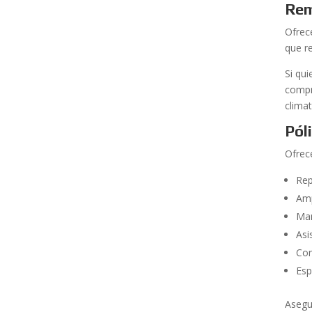
Rem
Ofrec
que r
Si qu
compr
climat
Pól
Ofrec
Rep
Amp
Man
Asi
Con
Esp
Asegu