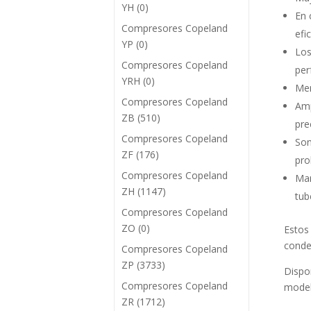
YH
(0)
En 
Compresores Copeland
efic
YP
(0)
Los
Compresores Copeland
per
YRH
(0)
Men
Compresores Copeland
Amp
ZB
(510)
pre
Compresores Copeland
Son
ZF
(176)
pro
Compresores Copeland
Man
ZH
(1147)
tub
Compresores Copeland
ZO
(0)
Estos
conde
Compresores Copeland
ZP
(3733)
Dispo
Compresores Copeland
model
ZR
(1712)