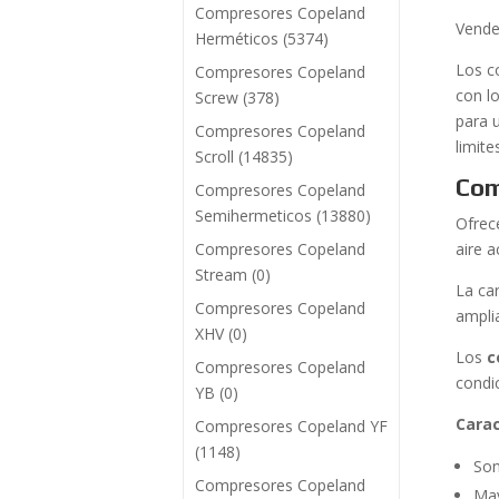
Compresores Copeland
Vend
Herméticos
(5374)
Los c
Compresores Copeland
con l
Screw
(378)
para 
Compresores Copeland
limite
Scroll
(14835)
Com
Compresores Copeland
Semihermeticos
(13880)
Ofre
Compresores Copeland
aire 
Stream
(0)
La ca
Compresores Copeland
ampli
XHV
(0)
Los
c
Compresores Copeland
condi
YB
(0)
Carac
Compresores Copeland YF
(1148)
Son
Compresores Copeland
May