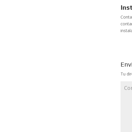
Ins
Conta
conta
insta
Env
Tu di