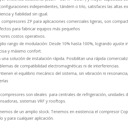
configuraciones independientes, tándem o trío, satisfaces las altas ex
iencia y fiabilidad sin igual.
 compresores ZP para aplicaciones comerciales ligeras, son compac
fectos para fabricar equipos más pequeños
ores costos operativos.
lio rango de modulación: Desde 10% hasta 100%, logrando ajuste in
cisa y máximo confort.
 una solución de instalación rápida. Posibilitan una rápida comerciali
blemas de compatibilidad electromagnéticas ni de interferencias.
tienen el equilibrio mecánico del sistema, sin vibración ni resonancia
erías
 compresores son ideales para centrales de refrigeración, unidades d
nsadoras, sistemas VRF y rooftops.
nemos de un amplio stock. Tenemos en existencia el compresor Cope
o y para cualquier aplicación.