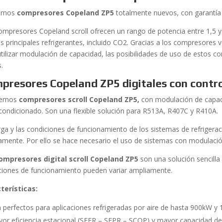
emos
compresores Copeland ZP5
totalmente nuevos, con garantía 
ompresores Copeland scroll ofrecen un rango de potencia entre 1,5 y
os principales refrigerantes, incluido CO2. Gracias a los compresores 
utilizar modulación de capacidad, las posibilidades de uso de estos
s.
presores Copeland ZP5 digitales con contr
cemos
compresores scroll Copeland ZP5,
con modulación de capaci
acondicionado. Son una flexible solución para R513A, R407C y R410A.
rga y las condiciones de funcionamiento de los sistemas de refrigerac
amente. Por ello se hace necesario el uso de sistemas con modulaci
ompresores digital scroll Copeland ZP5
son una solución sencilla
ciones de funcionamiento pueden variar ampliamente.
terísticas
:
 perfectos para aplicaciones refrigeradas por aire de hasta 900kW y
or eficiencia estacional (SEER – SEPR – SCOP) y mayor capacidad de