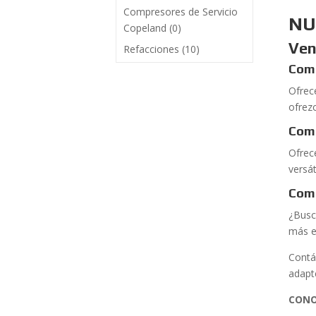
Compresores de Servicio
NU
Copeland
(0)
Ven
Refacciones
(10)
Comp
Ofrec
ofrez
Com
Ofrec
versá
Comp
¿Busc
más e
Contá
adapt
CONO