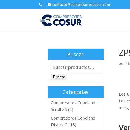
contacto@compresorescosur.com
ZP
Buscar:
por
R
Buscar
Categorías:
Los
C
Los c
Compresores Copeland
refrig
Scroll ZS
(0)
Compresores Copeland
Discus
(1118)
Ve