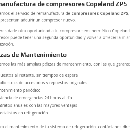
anufactura de compresores Copeland ZP5
emos el servicio de remanufactura de
compresores Copeland ZP5
epresentan adquirir un compresor nuevo.
ieres darle otra oportunidad a tu compresor semi hermético Copelan
esor puede tener una segunda oportunidad y volver a ofrecer la mism
ización.
izas de Mantenimiento
emos las más amplias pólizas de mantenimiento, con las que garanti
uestos al instante, sin tiempos de espera
lio stock de accesorios y repuestos originales
tenimiento periódico
stencia de emergencias 24 horas al día
tratos anuales con las mayores ventajas
ecialistas en refrigeración
ra el mantenimiento de tu sistema de refrigeración, contáctanos d