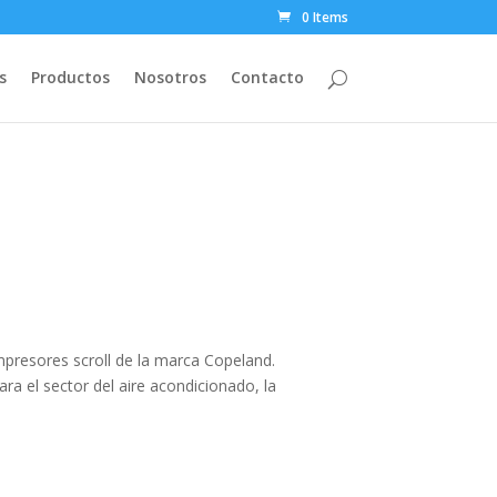
0 Items
s
Productos
Nosotros
Contacto
mpresores scroll de la marca Copeland.
a el sector del aire acondicionado, la