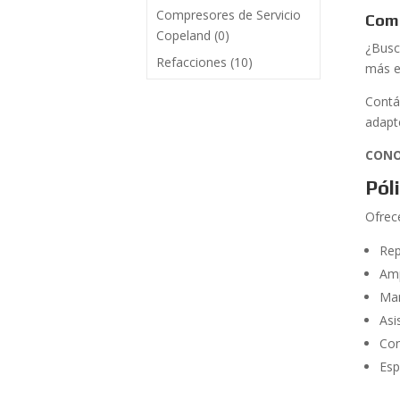
Compresores de Servicio
Comp
Copeland
(0)
¿Busc
Refacciones
(10)
más e
Contá
adapt
CONO
Pól
Ofrec
Rep
Amp
Man
Asi
Con
Esp