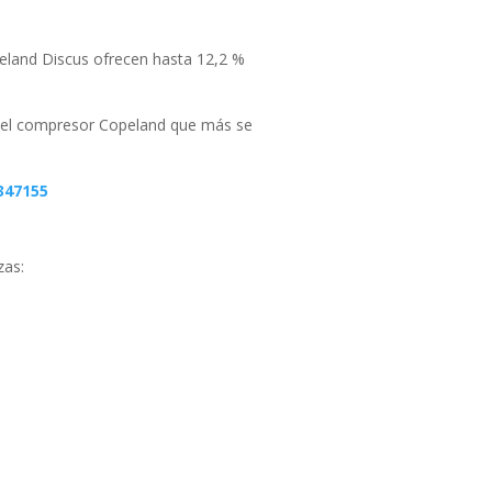
eland Discus ofrecen hasta 12,2 %
r el compresor Copeland que más se
347155
zas: