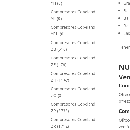
YH
(0)
Gra
Baj
Compresores Copeland
Baj
YP
(0)
Baj
Compresores Copeland
Las
YRH
(0)
Compresores Copeland
Tenem
ZB
(510)
Compresores Copeland
ZF
(176)
NU
Compresores Copeland
Ven
ZH
(1147)
Comp
Compresores Copeland
Ofrec
ZO
(0)
ofrez
Compresores Copeland
ZP
(3733)
Com
Compresores Copeland
Ofrec
ZR
(1712)
versá