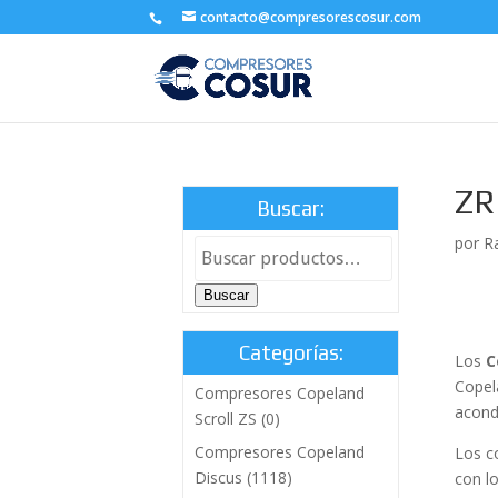
contacto@compresorescosur.com
ZR
Buscar:
por
R
Buscar
Categorías:
Los
C
Copel
Compresores Copeland
acondi
Scroll ZS
(0)
Compresores Copeland
Los c
Discus
(1118)
con l