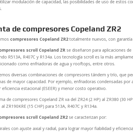
utilizar modulación de capacidad, las posibilidades de uso de estos
s.
nta de compresores Copeland ZR2
emos
compresores Copeland ZR2
totalmente nuevos, con garantía 
ompresores scroll Copeland ZR
se diseñaron para aplicaciones de
zando R513A, R407C y R134a. Los tecnología scroll es la más ampliamen
icionado como enfriadoras de agua y rooftops, entre otros.
emos diversas combinaciones de compresores tándem y trío, que pe
mas de mayor capacidad. Por ejemplo, enfriadoras condensadas por 
 eficiencia estacional (ESEER) y menor costo operativo.
ma de compresores Copeland ZR va del ZR24 (2 HP) al ZR380 (30 HP
) al ZR190KRE (15 CHP) para 513A, R407C y R134a.
ompresores scroll Copeland ZR2
se caracterizan por:
irales con ajuste axial y radial, para lograr mayor fiabilidad y eficienci