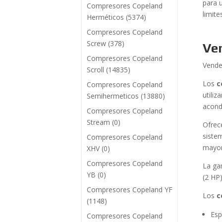
para 
Compresores Copeland
limite
Herméticos
(5374)
Compresores Copeland
Screw
(378)
Ve
Compresores Copeland
Vend
Scroll
(14835)
Los
c
Compresores Copeland
utili
Semihermeticos
(13880)
acond
Compresores Copeland
Stream
(0)
Ofrec
siste
Compresores Copeland
mayor
XHV
(0)
Compresores Copeland
La ga
YB
(0)
(2 HP
Compresores Copeland YF
Los
c
(1148)
Esp
Compresores Copeland