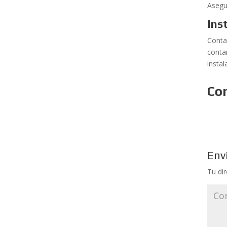
Asegu
Ins
Conta
conta
insta
Co
Env
Tu di