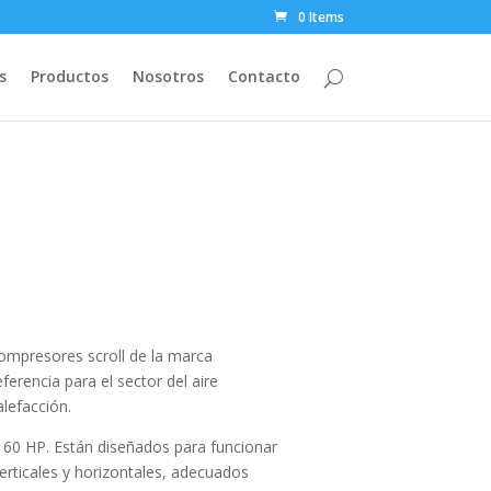
0 Items
s
Productos
Nosotros
Contacto
compresores scroll de la marca
erencia para el sector del aire
alefacción.
 60 HP. Están diseñados para funcionar
verticales y horizontales, adecuados